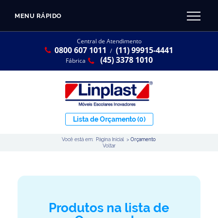
MENU RÁPIDO
CATÁLOGO LINPLAST 2025
INÍCIO
Central de Atendimento
0800 607 1011
(11) 99915-4441
SOBRE A EMPRESA
/
Linha Resina Plástica
(45) 3378 1010
Fábrica
Maternal
Infantil
Juvenil
Lista de Orçamento
(0)
Adulto
Você está em:
Página Inicial
>
Orçamento
Universitária
Voltar
Armários / Nichos
Ambiente Maker
Conjuntos Coletivos
Produtos na lista de
Refeitório