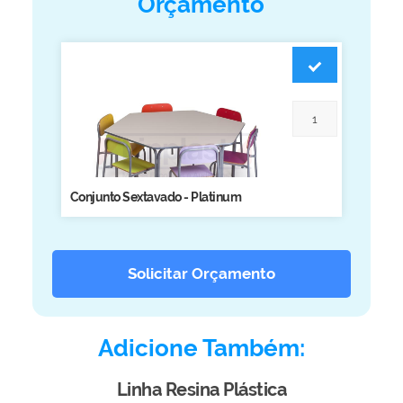
Orçamento
Biblioteca
Armários em Aço
Longarinas
Quadro Branco
Linha Wood Prime
Cadeira especial
Conjunto Sextavado - Platinum
Solicitar Orçamento
Adicione Também:
Linha Resina Plástica