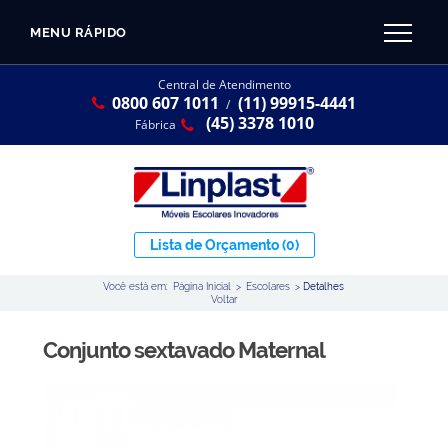
MENU RÁPIDO
CATÁLOGO LINPLAST 2025
INÍCIO
Central de Atendimento
0800 607 1011
(11) 99915-4441
SOBRE A EMPRESA
/
Linha Resina Plástica
(45) 3378 1010
Fábrica
Maternal
Infantil
Juvenil
Lista de Orçamento
(0)
Adulto
Você está em:
Página Inicial
>
Escolares
>
Detalhes
Universitária
Voltar
Armários / Nichos
Conjunto sextavado Maternal
Ambiente Maker
Conjuntos Coletivos
Refeitório