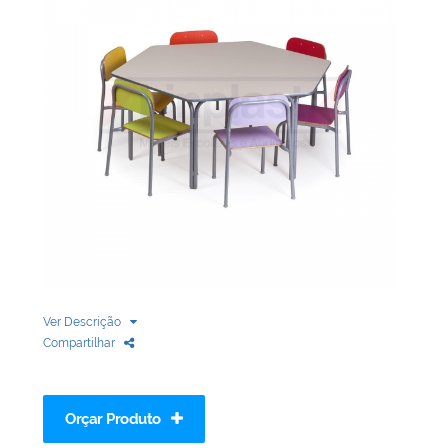
Biblioteca
Armários em Aço
Longarinas
Quadro Branco
Linha Wood Prime
Cadeira especial
Ver Descrição
Compartilhar
Orçar Produto