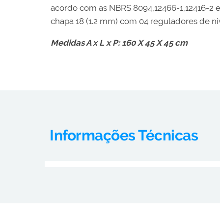
acordo com as NBRS 8094,12466-1,12416-2 e
chapa 18 (1.2 mm) com 04 reguladores de niv
Medidas A x L x P: 160 X 45 X 45 cm
Informações Técnicas