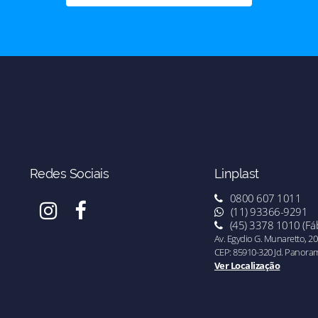
Redes Sociais
Linplast
0800 607 1011
(11) 93366-9291
(45) 3378 1010 (Fáb
Av. Egydio G. Munaretto, 20
CEP: 85910-320 Jd. Panora
Ver Localização