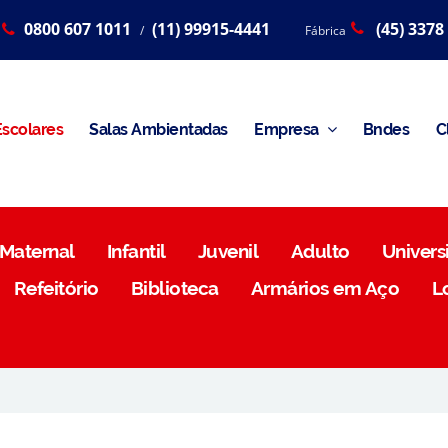
0800 607 1011
(11) 99915-4441
(45) 3378
/
Fábrica
scolares
Salas Ambientadas
Empresa
Bndes
C
Maternal
Infantil
Juvenil
Adulto
Universi
Refeitório
Biblioteca
Armários em Aço
L