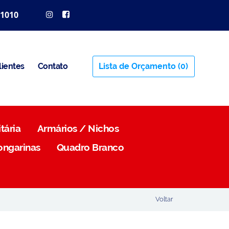
 1010
lientes
Contato
Lista de Orçamento
(0)
tária
Armários / Nichos
ongarinas
Quadro Branco
Voltar