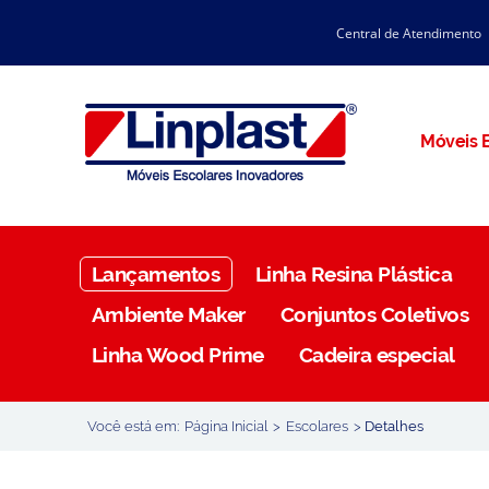
Central de Atendimento
CATÁLOGO LINPLAST 2025
INÍCIO
SOBRE A EMPRESA
Linha Resina Plástica
Móveis E
Maternal
Infantil
Juvenil
Lançamentos
Linha Resina Plástica
Adulto
Ambiente Maker
Conjuntos Coletivos
Universitária
Linha Wood Prime
Cadeira especial
Armários / Nichos
Ambiente Maker
Você está em:
Página Inicial
>
Escolares
>
Detalhes
Conjuntos Coletivos
Refeitório