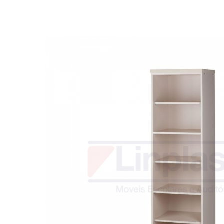
Biblioteca
Armários em Aço
Longarinas
Quadro Branco
Linha Wood Prime
Cadeira especial