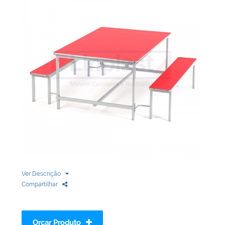
Biblioteca
Armários em Aço
Longarinas
Quadro Branco
Linha Wood Prime
Cadeira especial
Ver Descrição
Compartilhar
Orçar Produto