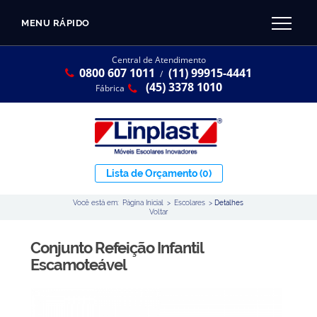
MENU RÁPIDO
CATÁLOGO LINPLAST 2025
INÍCIO
Central de Atendimento
0800 607 1011
(11) 99915-4441
SOBRE A EMPRESA
/
Linha Resina Plástica
(45) 3378 1010
Fábrica
Maternal
Infantil
Juvenil
Lista de Orçamento
(0)
Adulto
Você está em:
Página Inicial
>
Escolares
>
Detalhes
Universitária
Voltar
Armários / Nichos
Conjunto Refeição Infantil
Ambiente Maker
Escamoteável
Conjuntos Coletivos
Refeitório