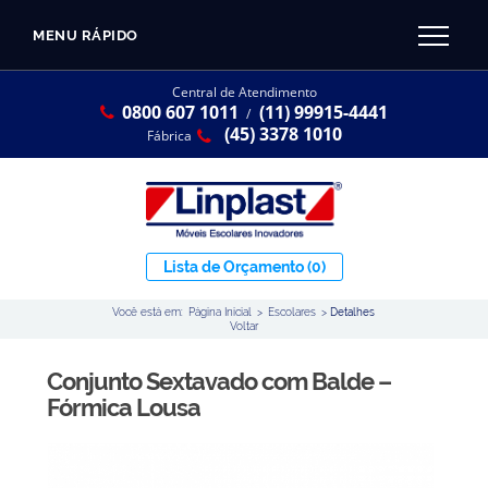
MENU RÁPIDO
CATÁLOGO LINPLAST 2025
INÍCIO
Central de Atendimento
0800 607 1011
(11) 99915-4441
SOBRE A EMPRESA
/
Linha Resina Plástica
(45) 3378 1010
Fábrica
Maternal
Infantil
Juvenil
Lista de Orçamento
(0)
Adulto
Você está em:
Página Inicial
>
Escolares
>
Detalhes
Universitária
Voltar
Armários / Nichos
Conjunto Sextavado com Balde –
Ambiente Maker
Fórmica Lousa
Conjuntos Coletivos
Refeitório