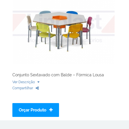
Biblioteca
Armários em Aço
Longarinas
Quadro Branco
Linha Wood Prime
Cadeira especial
Conjunto Sextavado com Balde – Fórmica Lousa
Ver Descrição
Compartilhar
Orçar Produto