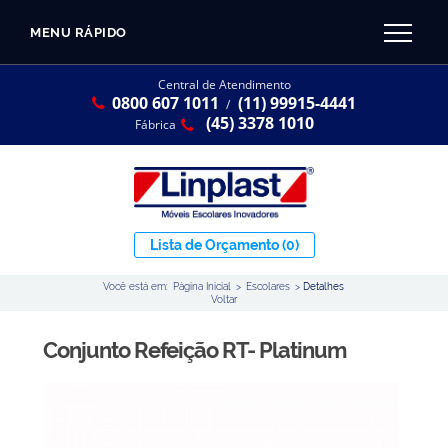
MENU RÁPIDO
CATÁLOGO LINPLAST 2025
INÍCIO
Central de Atendimento
0800 607 1011
(11) 99915-4441
SOBRE A EMPRESA
/
Linha Resina Plástica
(45) 3378 1010
Fábrica
Maternal
Infantil
Juvenil
Lista de Orçamento
(0)
Adulto
Você está em:
Página Inicial
>
Escolares
>
Detalhes
Universitária
Voltar
Armários / Nichos
Conjunto Refeição RT- Platinum
Ambiente Maker
Conjuntos Coletivos
Refeitório