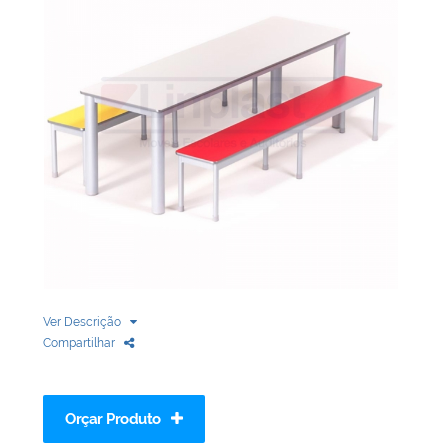
Biblioteca
Armários em Aço
Longarinas
Quadro Branco
Linha Wood Prime
Cadeira especial
Ver Descrição
Compartilhar
Orçar Produto