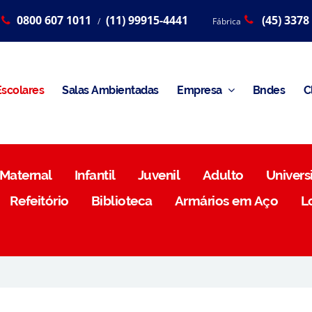
0800 607 1011
(11) 99915-4441
(45) 3378
/
Fábrica
scolares
Salas Ambientadas
Empresa
Bndes
C
Maternal
Infantil
Juvenil
Adulto
Universi
Refeitório
Biblioteca
Armários em Aço
L