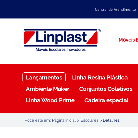
Central de Atendimento
CATÁLOGO LINPLAST 2025
INÍCIO
SOBRE A EMPRESA
Linha Resina Plástica
Móveis E
Maternal
Infantil
Juvenil
Lançamentos
Linha Resina Plástica
Adulto
Ambiente Maker
Conjuntos Coletivos
Universitária
Linha Wood Prime
Cadeira especial
Armários / Nichos
Ambiente Maker
Você está em:
Página Inicial
>
Escolares
>
Detalhes
Conjuntos Coletivos
Refeitório