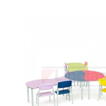
Biblioteca
Armários em Aço
Longarinas
Quadro Branco
Linha Wood Prime
Cadeira especial