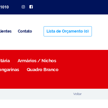
 1010
lientes
Contato
Lista de Orçamento
(0)
tária
Armários / Nichos
ongarinas
Quadro Branco
Voltar