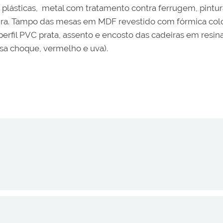
ásticas, metal com tratamento contra ferrugem, pintura e
ira. Tampo das mesas em MDF revestido com fórmica colo
il PVC prata, assento e encosto das cadeiras em resina p
rosa choque, vermelho e uva).