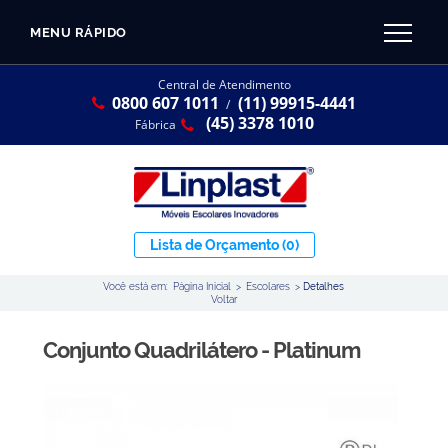
MENU RÁPIDO
CATÁLOGO LINPLAST 2025
INÍCIO
Central de Atendimento
0800 607 1011
(11) 99915-4441
SOBRE A EMPRESA
/
Linha Resina Plástica
(45) 3378 1010
Fábrica
Maternal
Infantil
Juvenil
Lista de Orçamento
(0)
Adulto
Você está em:
Página Inicial
>
Escolares
>
Detalhes
Universitária
Voltar
Armários / Nichos
Conjunto Quadrilátero - Platinum
Ambiente Maker
Conjuntos Coletivos
Refeitório