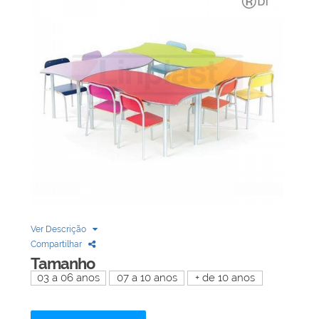
Biblioteca
Armários em Aço
Longarinas
Quadro Branco
Linha Wood Prime
Cadeira especial
Ver Descrição
Compartilhar
Tamanho
03 a 06 anos
07 a 10 anos
+ de 10 anos