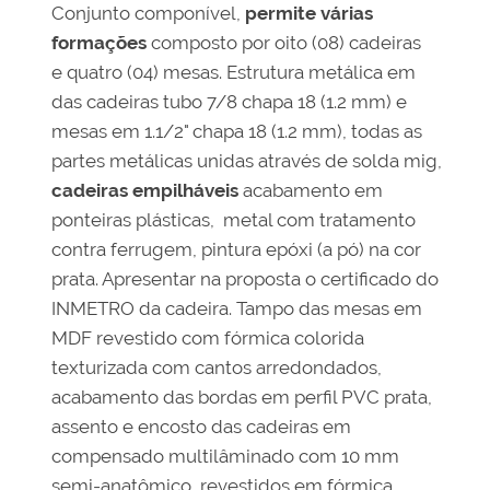
Conjunto componível,
permite várias
formações
composto por oito (08) cadeiras
e quatro (04) mesas. Estrutura metálica em
das cadeiras tubo 7/8 chapa 18 (1.2 mm) e
mesas em 1.1/2" chapa 18 (1.2 mm), todas as
partes metálicas unidas através de solda mig,
cadeiras empilháveis
acabamento em
ponteiras plásticas, metal com tratamento
contra ferrugem, pintura epóxi (a pó) na cor
prata. Apresentar na proposta o certificado do
INMETRO da cadeira. Tampo das mesas em
MDF revestido com fórmica colorida
texturizada com cantos arredondados,
acabamento das bordas em perfil PVC prata,
assento e encosto das cadeiras em
compensado multilâminado com 10 mm
semi-anatômico, revestidos em fórmica