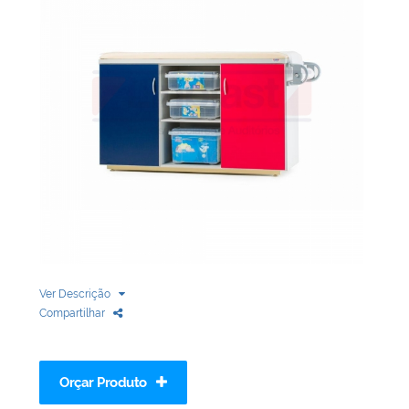
Biblioteca
Armários em Aço
Longarinas
Quadro Branco
Linha Wood Prime
Cadeira especial
Ver Descrição
Compartilhar
Orçar Produto