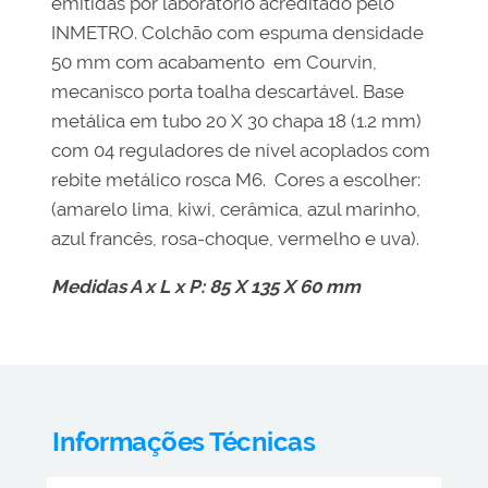
emitidas por laboratório acreditado pelo
INMETRO. Colchão com espuma densidade
50 mm com acabamento em Courvin,
mecanisco porta toalha descartável. Base
metálica em tubo 20 X 30 chapa 18 (1.2 mm)
com 04 reguladores de nível acoplados com
rebite metálico rosca M6. Cores a escolher:
(amarelo lima, kiwi, cerâmica, azul marinho,
azul francês, rosa-choque, vermelho e uva).
Medidas A x L x P: 85 X 135 X 60 mm
Informações Técnicas