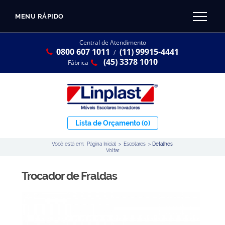
MENU RÁPIDO
CATÁLOGO LINPLAST 2025
INÍCIO
Central de Atendimento
0800 607 1011
(11) 99915-4441
SOBRE A EMPRESA
/
Linha Resina Plástica
(45) 3378 1010
Fábrica
Maternal
Infantil
Juvenil
Lista de Orçamento
(0)
Adulto
Você está em:
Página Inicial
>
Escolares
>
Detalhes
Universitária
Voltar
Armários / Nichos
Trocador de Fraldas
Ambiente Maker
Conjuntos Coletivos
Refeitório