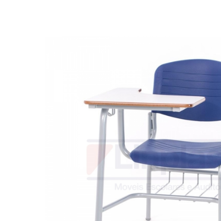
Biblioteca
Armários em Aço
Longarinas
Quadro Branco
Linha Wood Prime
Cadeira especial