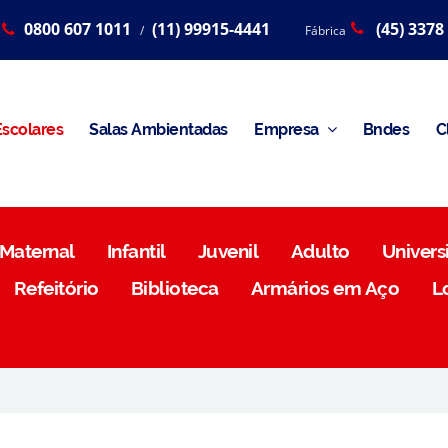
0800 607 1011
(11) 99915-4441
(45) 3378
/
Fábrica
scolares
Salas Ambientadas
Empresa
Bndes
C
Maternal
Infantil
Juvenil
Adulto
Universi
Refeitório
Biblioteca
Armários em Aço
L