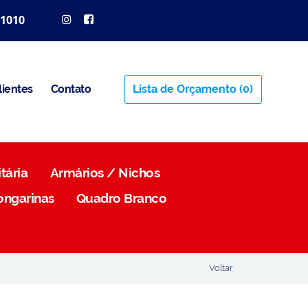
 1010
lientes
Contato
Lista de Orçamento
(0)
tária
Armários / Nichos
ongarinas
Quadro Branco
Voltar