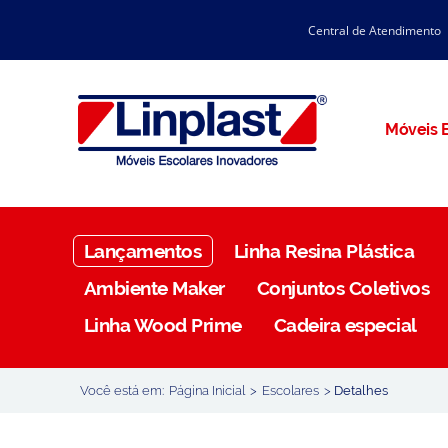
Central de Atendimento
CATÁLOGO LINPLAST 2025
INÍCIO
SOBRE A EMPRESA
Linha Resina Plástica
Móveis E
Maternal
Infantil
Juvenil
Lançamentos
Linha Resina Plástica
Adulto
Ambiente Maker
Conjuntos Coletivos
Universitária
Linha Wood Prime
Cadeira especial
Armários / Nichos
Ambiente Maker
Você está em:
Página Inicial
>
Escolares
>
Detalhes
Conjuntos Coletivos
Refeitório