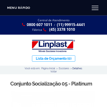
MENU RÁPIDO
CATÁLOGO LINPLAST 2025
INÍCIO
Central de Atendimento
0800 607 1011
(11) 99915-4441
SOBRE A EMPRESA
/
Linha Resina Plástica
(45) 3378 1010
Fábrica
Maternal
Infantil
Juvenil
Lista de Orçamento
(0)
Adulto
Você está em:
Página Inicial
>
Escolares
>
Detalhes
Universitária
Voltar
Armários / Nichos
Conjunto Socialização 05 - Platinum
Ambiente Maker
Conjuntos Coletivos
Refeitório