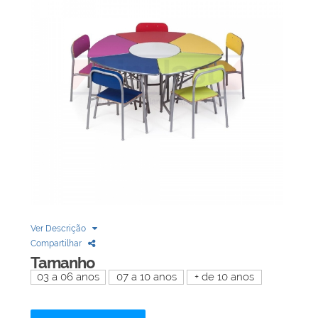
Biblioteca
Armários em Aço
Longarinas
Quadro Branco
Linha Wood Prime
Cadeira especial
Ver Descrição
Compartilhar
Tamanho
03 a 06 anos
07 a 10 anos
+ de 10 anos