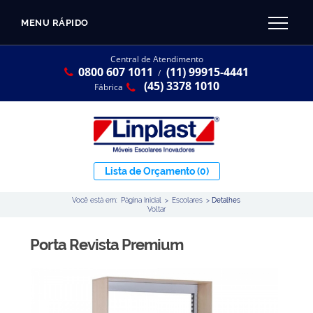
MENU RÁPIDO
CATÁLOGO LINPLAST 2025
INÍCIO
Central de Atendimento
0800 607 1011
(11) 99915-4441
SOBRE A EMPRESA
/
Linha Resina Plástica
(45) 3378 1010
Fábrica
Maternal
Infantil
Juvenil
Lista de Orçamento
(0)
Adulto
Você está em:
Página Inicial
>
Escolares
>
Detalhes
Universitária
Voltar
Armários / Nichos
Porta Revista Premium
Ambiente Maker
Conjuntos Coletivos
Refeitório