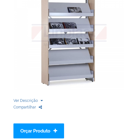
Biblioteca
Armários em Aço
Longarinas
Quadro Branco
Linha Wood Prime
Cadeira especial
Ver Descrição
Compartilhar
Orçar Produto