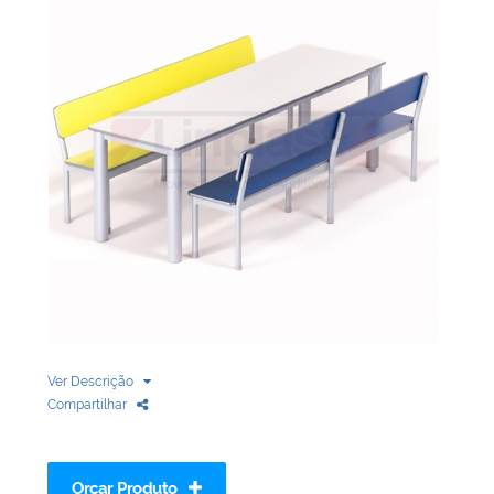
Biblioteca
Armários em Aço
Longarinas
Quadro Branco
Linha Wood Prime
Cadeira especial
Ver Descrição
Compartilhar
Orçar Produto