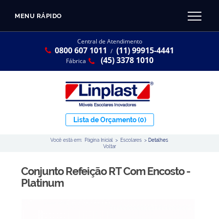
MENU RÁPIDO
CATÁLOGO LINPLAST 2025
INÍCIO
Central de Atendimento
0800 607 1011
(11) 99915-4441
SOBRE A EMPRESA
/
Linha Resina Plástica
(45) 3378 1010
Fábrica
Maternal
Infantil
Juvenil
Lista de Orçamento
(0)
Adulto
Você está em:
Página Inicial
>
Escolares
>
Detalhes
Universitária
Voltar
Armários / Nichos
Conjunto Refeição RT Com Encosto -
Ambiente Maker
Platinum
Conjuntos Coletivos
Refeitório