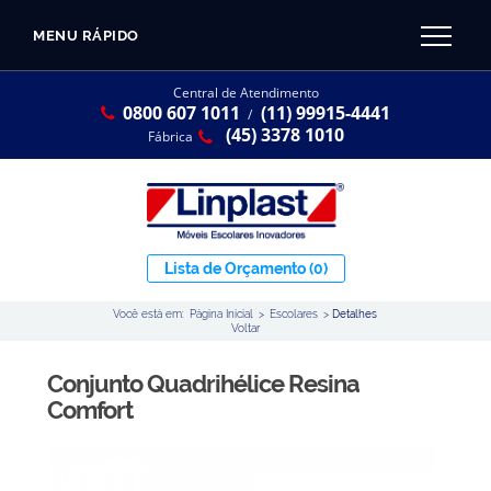
MENU RÁPIDO
CATÁLOGO LINPLAST 2025
INÍCIO
Central de Atendimento
0800 607 1011
(11) 99915-4441
SOBRE A EMPRESA
/
Linha Resina Plástica
(45) 3378 1010
Fábrica
Maternal
Infantil
Juvenil
Lista de Orçamento
(0)
Adulto
Você está em:
Página Inicial
>
Escolares
>
Detalhes
Universitária
Voltar
Armários / Nichos
Conjunto Quadrihélice Resina
Ambiente Maker
Comfort
Conjuntos Coletivos
Refeitório