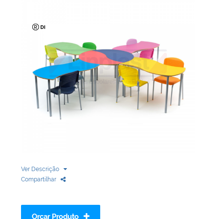
Biblioteca
Armários em Aço
Longarinas
Quadro Branco
Linha Wood Prime
Cadeira especial
Ver Descrição
Compartilhar
Orçar Produto