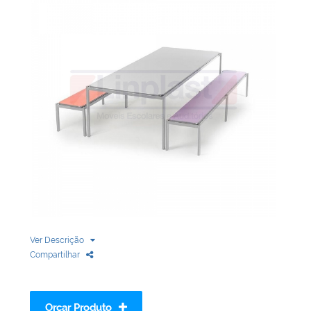
Biblioteca
Armários em Aço
Longarinas
Quadro Branco
Linha Wood Prime
Cadeira especial
Ver Descrição
Compartilhar
Orçar Produto