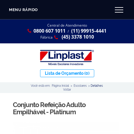
MENU RÁPIDO
CATÁLOGO LINPLAST 2025
INÍCIO
Central de Atendimento
0800 607 1011
(11) 99915-4441
SOBRE A EMPRESA
/
Linha Resina Plástica
(45) 3378 1010
Fábrica
Maternal
Infantil
Juvenil
Lista de Orçamento
(0)
Adulto
Você está em:
Página Inicial
>
Escolares
>
Detalhes
Universitária
Voltar
Armários / Nichos
Conjunto Refeição Adulto
Ambiente Maker
Empilhável - Platinum
Conjuntos Coletivos
Refeitório