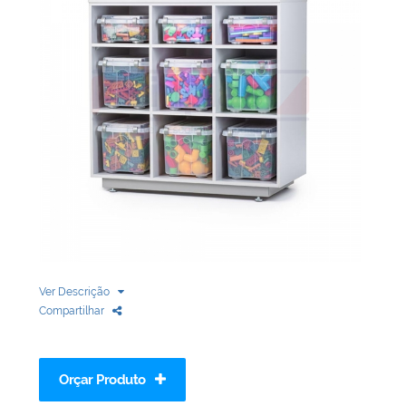
Biblioteca
Armários em Aço
Longarinas
Quadro Branco
Linha Wood Prime
Cadeira especial
Ver Descrição
Compartilhar
Orçar Produto