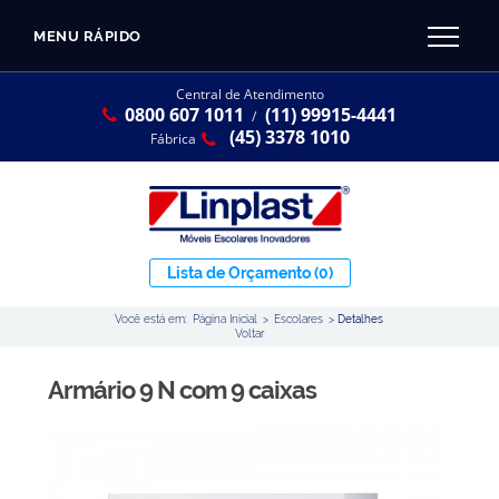
MENU RÁPIDO
CATÁLOGO LINPLAST 2025
INÍCIO
Central de Atendimento
0800 607 1011
(11) 99915-4441
SOBRE A EMPRESA
/
Linha Resina Plástica
(45) 3378 1010
Fábrica
Maternal
Infantil
Juvenil
Lista de Orçamento
(0)
Adulto
Você está em:
Página Inicial
>
Escolares
>
Detalhes
Universitária
Voltar
Armários / Nichos
Armário 9 N com 9 caixas
Ambiente Maker
Conjuntos Coletivos
Refeitório