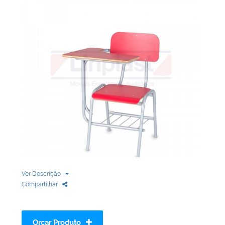
Biblioteca
Armários em Aço
Longarinas
Quadro Branco
Linha Wood Prime
Cadeira especial
Ver Descrição
Compartilhar
Orçar Produto