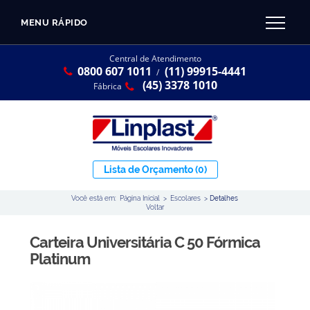
MENU RÁPIDO
CATÁLOGO LINPLAST 2025
INÍCIO
Central de Atendimento
0800 607 1011
(11) 99915-4441
SOBRE A EMPRESA
/
Linha Resina Plástica
(45) 3378 1010
Fábrica
Maternal
Infantil
Juvenil
Lista de Orçamento
(0)
Adulto
Você está em:
Página Inicial
>
Escolares
>
Detalhes
Universitária
Voltar
Armários / Nichos
Carteira Universitária C 50 Fórmica
Ambiente Maker
Platinum
Conjuntos Coletivos
Refeitório