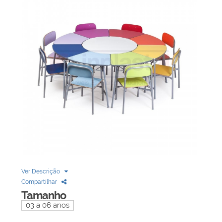
Biblioteca
Armários em Aço
Longarinas
Quadro Branco
Linha Wood Prime
Cadeira especial
Ver Descrição
Compartilhar
Tamanho
03 a 06 anos