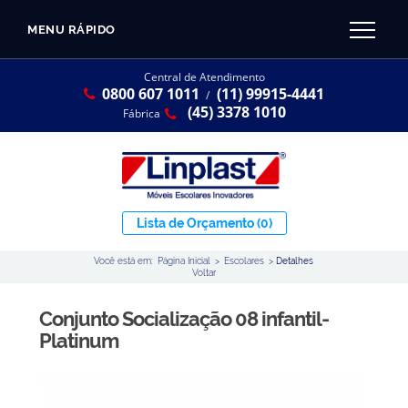
MENU RÁPIDO
CATÁLOGO LINPLAST 2025
INÍCIO
Central de Atendimento
0800 607 1011
(11) 99915-4441
SOBRE A EMPRESA
/
Linha Resina Plástica
(45) 3378 1010
Fábrica
Maternal
Infantil
Juvenil
Lista de Orçamento
(0)
Adulto
Você está em:
Página Inicial
>
Escolares
>
Detalhes
Universitária
Voltar
Armários / Nichos
Conjunto Socialização 08 infantil-
Ambiente Maker
Platinum
Conjuntos Coletivos
Refeitório