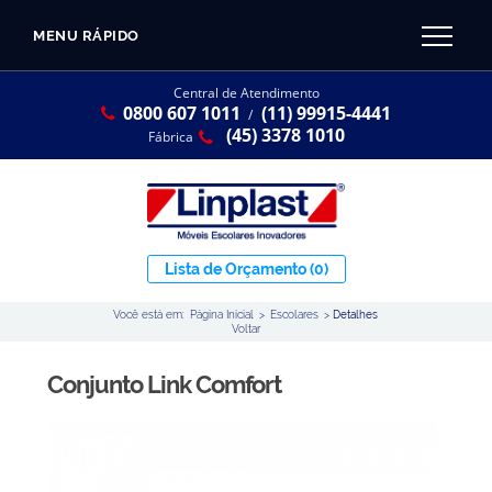
MENU RÁPIDO
CATÁLOGO LINPLAST 2025
INÍCIO
Central de Atendimento
0800 607 1011
(11) 99915-4441
SOBRE A EMPRESA
/
Linha Resina Plástica
(45) 3378 1010
Fábrica
Maternal
Infantil
Juvenil
Lista de Orçamento
(0)
Adulto
Você está em:
Página Inicial
>
Escolares
>
Detalhes
Universitária
Voltar
Armários / Nichos
Conjunto Link Comfort
Ambiente Maker
Conjuntos Coletivos
Refeitório