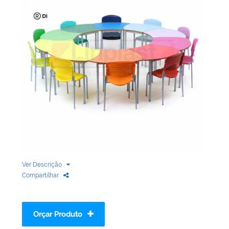
Biblioteca
Armários em Aço
Longarinas
Quadro Branco
Linha Wood Prime
Cadeira especial
Ver Descrição
Compartilhar
Orçar Produto