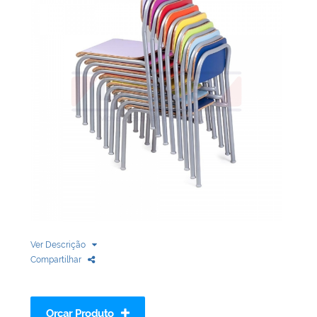
Biblioteca
Armários em Aço
Longarinas
Quadro Branco
Linha Wood Prime
Cadeira especial
Ver Descrição
Compartilhar
Orçar Produto