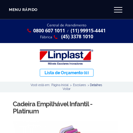
MENU RÁPIDO
CATÁLOGO LINPLAST 2025
INÍCIO
Central de Atendimento
0800 607 1011
(11) 99915-4441
SOBRE A EMPRESA
/
Linha Resina Plástica
(45) 3378 1010
Fábrica
Maternal
Infantil
Juvenil
Lista de Orçamento
(0)
Adulto
Você está em:
Página Inicial
>
Escolares
>
Detalhes
Universitária
Voltar
Armários / Nichos
Cadeira Empilhável Infantil -
Ambiente Maker
Platinum
Conjuntos Coletivos
Refeitório