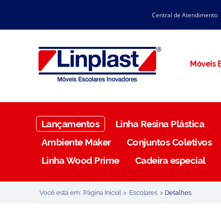
Central de Atendimento
CATÁLOGO LINPLAST 2025
INÍCIO
SOBRE A EMPRESA
Linha Resina Plástica
Móveis E
Maternal
Infantil
Juvenil
Lançamentos
Linha Resina Plástica
Adulto
Ambiente Maker
Conjuntos Coletivos
Universitária
Linha Wood Prime
Cadeira especial
Armários / Nichos
Ambiente Maker
Você está em:
Página Inicial
>
Escolares
>
Detalhes
Conjuntos Coletivos
Refeitório