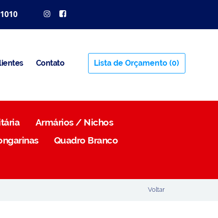
 1010
lientes
Contato
Lista de Orçamento
(0)
tária
Armários / Nichos
ongarinas
Quadro Branco
Voltar