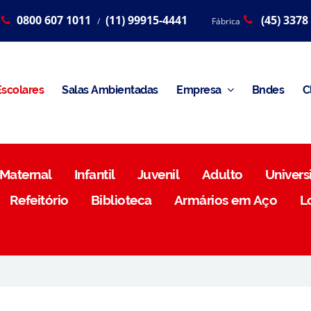
0800 607 1011
(11) 99915-4441
(45) 3378
/
Fábrica
scolares
Salas Ambientadas
Empresa
Bndes
C
Maternal
Infantil
Juvenil
Adulto
Universi
Refeitório
Biblioteca
Armários em Aço
L