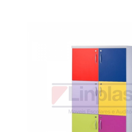
Biblioteca
Armários em Aço
Longarinas
Quadro Branco
Linha Wood Prime
Cadeira especial