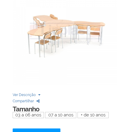
Biblioteca
Armários em Aço
Longarinas
Quadro Branco
Linha Wood Prime
Cadeira especial
Ver Descrição
Compartilhar
Tamanho
03 a 06 anos
07 a 10 anos
+ de 10 anos