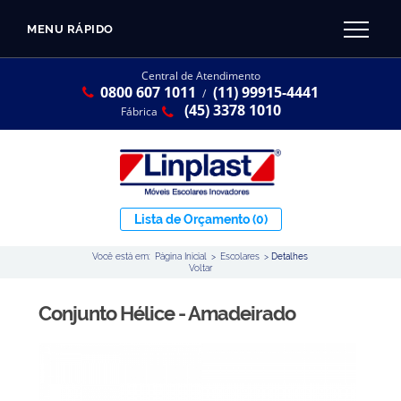
MENU RÁPIDO
CATÁLOGO LINPLAST 2025
INÍCIO
Central de Atendimento
0800 607 1011
(11) 99915-4441
SOBRE A EMPRESA
/
Linha Resina Plástica
(45) 3378 1010
Fábrica
Maternal
Infantil
Juvenil
Lista de Orçamento
(0)
Adulto
Você está em:
Página Inicial
>
Escolares
>
Detalhes
Universitária
Voltar
Armários / Nichos
Conjunto Hélice - Amadeirado
Ambiente Maker
Conjuntos Coletivos
Refeitório