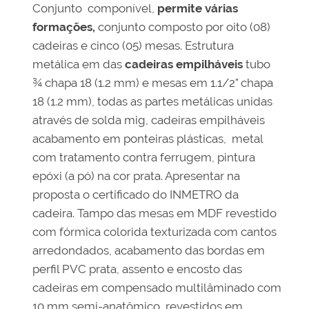
Conjunto componível,
permite várias
formações,
conjunto composto por oito (08)
cadeiras e cinco (05) mesas. Estrutura
metálica em das
cadeiras empilháveis
tubo
¾ chapa 18 (1.2 mm) e mesas em 1.1/2" chapa
18 (1.2 mm), todas as partes metálicas unidas
através de solda mig, cadeiras empilháveis
acabamento em ponteiras plásticas, metal
com tratamento contra ferrugem, pintura
epóxi (a pó) na cor prata. Apresentar na
proposta o certificado do INMETRO da
cadeira. Tampo das mesas em MDF revestido
com fórmica colorida texturizada com cantos
arredondados, acabamento das bordas em
perfil PVC prata, assento e encosto das
cadeiras em compensado multilâminado com
10 mm semi-anatômico, revestidos em