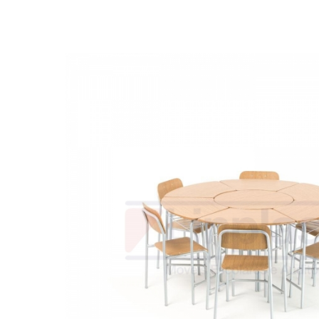
Biblioteca
Armários em Aço
Longarinas
Quadro Branco
Linha Wood Prime
Cadeira especial