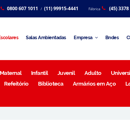
0800 607 1011
(11) 99915-4441
(45) 3378
/
Fábrica
scolares
Salas Ambientadas
Empresa
Bndes
C
Maternal
Infantil
Juvenil
Adulto
Universi
Refeitório
Biblioteca
Armários em Aço
L