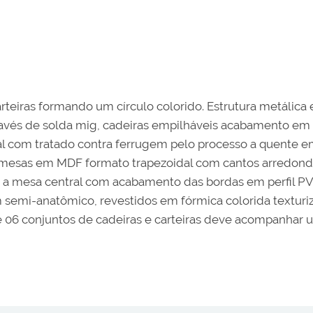
carteiras formando um círculo colorido. Estrutura metálic
avés de solda mig, cadeiras empilháveis acabamento em pon
al com tratado contra ferrugem pelo processo a quente 
as mesas em MDF formato trapezoidal com cantos arredon
 e a mesa central com acabamento das bordas em perfil PV
i-anatômico, revestidos em fórmica colorida texturiza
e 06 conjuntos de cadeiras e carteiras deve acompanhar u