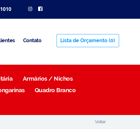
 1010
lientes
Contato
Lista de Orçamento
(0)
tária
Armários / Nichos
ongarinas
Quadro Branco
Voltar