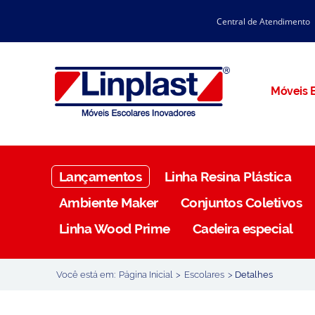
Central de Atendimento
CATÁLOGO LINPLAST 2025
INÍCIO
SOBRE A EMPRESA
Linha Resina Plástica
Móveis E
Maternal
Infantil
Juvenil
Lançamentos
Linha Resina Plástica
Adulto
Ambiente Maker
Conjuntos Coletivos
Universitária
Linha Wood Prime
Cadeira especial
Armários / Nichos
Ambiente Maker
Você está em:
Página Inicial
>
Escolares
>
Detalhes
Conjuntos Coletivos
Refeitório