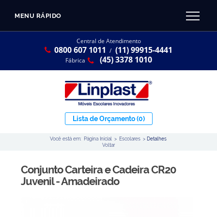
MENU RÁPIDO
CATÁLOGO LINPLAST 2025
INÍCIO
Central de Atendimento
0800 607 1011
(11) 99915-4441
SOBRE A EMPRESA
/
Linha Resina Plástica
(45) 3378 1010
Fábrica
Maternal
Infantil
Juvenil
Lista de Orçamento
(0)
Adulto
Você está em:
Página Inicial
>
Escolares
>
Detalhes
Universitária
Voltar
Armários / Nichos
Conjunto Carteira e Cadeira CR20
Ambiente Maker
Juvenil - Amadeirado
Conjuntos Coletivos
Refeitório