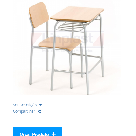
Biblioteca
Armários em Aço
Longarinas
Quadro Branco
Linha Wood Prime
Cadeira especial
Ver Descrição
Compartilhar
Orçar Produto