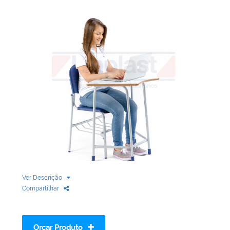
Biblioteca
Armários em Aço
Longarinas
Quadro Branco
Linha Wood Prime
Cadeira especial
Ver Descrição
Compartilhar
Orçar Produto