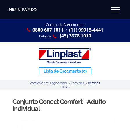
MENU RÁPIDO
CATÁLOGO LINPLAST 2025
INÍCIO
Central de Atendimento
0800 607 1011
(11) 99915-4441
SOBRE A EMPRESA
/
Linha Resina Plástica
(45) 3378 1010
Fábrica
Maternal
Infantil
Juvenil
Lista de Orçamento
(0)
Adulto
Você está em:
Página Inicial
>
Escolares
>
Detalhes
Universitária
Voltar
Armários / Nichos
Conjunto Conect Comfort - Adulto
Ambiente Maker
Individual
Conjuntos Coletivos
Refeitório