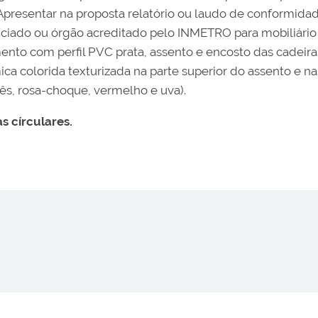
. Apresentar na proposta relatório ou laudo de conformid
enciado ou órgão acreditado pelo INMETRO para mobiliár
mento com perfil PVC prata, assento e encosto das cad
a colorida texturizada na parte superior do assento e na
ncês, rosa-choque, vermelho e uva).
s círculares.