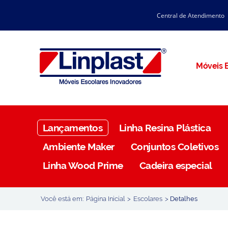
Central de Atendimento
CATÁLOGO LINPLAST 2025
INÍCIO
SOBRE A EMPRESA
Linha Resina Plástica
Móveis E
Maternal
Infantil
Juvenil
Lançamentos
Linha Resina Plástica
Adulto
Ambiente Maker
Conjuntos Coletivos
Universitária
Linha Wood Prime
Cadeira especial
Armários / Nichos
Ambiente Maker
Você está em:
Página Inicial
>
Escolares
>
Detalhes
Conjuntos Coletivos
Refeitório