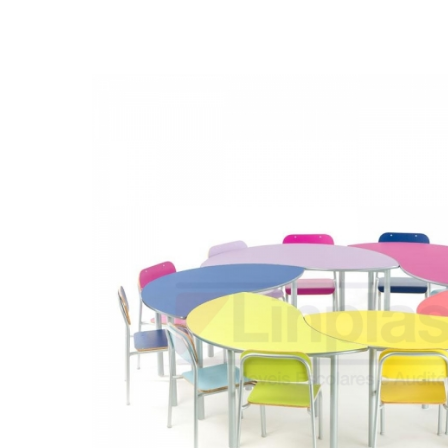
Biblioteca
Armários em Aço
Longarinas
Quadro Branco
Linha Wood Prime
Cadeira especial