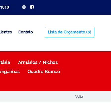
 1010
lientes
Contato
Lista de Orçamento
(0)
tária
Armários / Nichos
ongarinas
Quadro Branco
Voltar