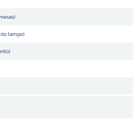
(mesas)
ir do tampo)
ento)