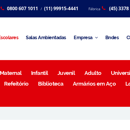
0800 607 1011
(11) 99915-4441
(45) 3378
/
Fábrica
scolares
Salas Ambientadas
Empresa
Bndes
C
Maternal
Infantil
Juvenil
Adulto
Universi
Refeitório
Biblioteca
Armários em Aço
L