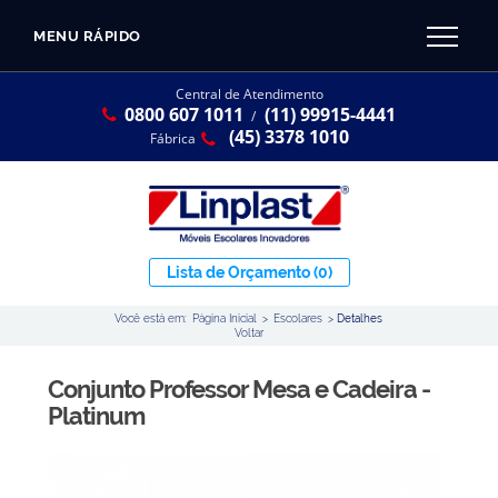
MENU RÁPIDO
CATÁLOGO LINPLAST 2025
INÍCIO
Central de Atendimento
0800 607 1011
(11) 99915-4441
SOBRE A EMPRESA
/
Linha Resina Plástica
(45) 3378 1010
Fábrica
Maternal
Infantil
Juvenil
Lista de Orçamento
(0)
Adulto
Você está em:
Página Inicial
>
Escolares
>
Detalhes
Universitária
Voltar
Armários / Nichos
Conjunto Professor Mesa e Cadeira -
Ambiente Maker
Platinum
Conjuntos Coletivos
Refeitório