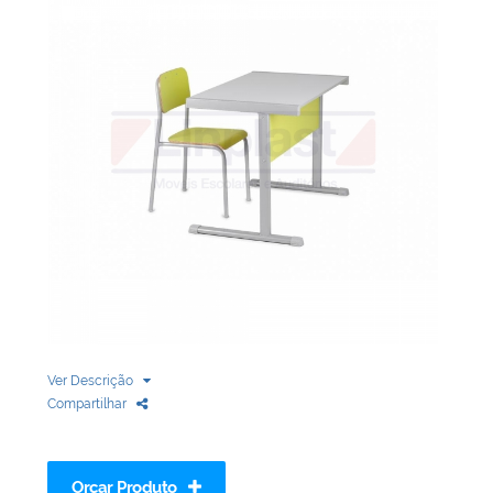
Biblioteca
Armários em Aço
Longarinas
Quadro Branco
Linha Wood Prime
Cadeira especial
Ver Descrição
Compartilhar
Orçar Produto