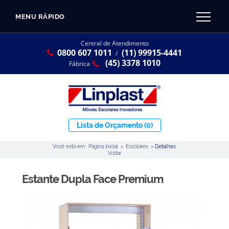
MENU RÁPIDO
CATÁLOGO LINPLAST 2025
INÍCIO
Central de Atendimento
0800 607 1011
(11) 99915-4441
SOBRE A EMPRESA
/
Linha Resina Plástica
(45) 3378 1010
Fábrica
Maternal
Infantil
Juvenil
Lista de Orçamento
(0)
Adulto
Você está em:
Página Inicial
>
Escolares
>
Detalhes
Universitária
Voltar
Armários / Nichos
Estante Dupla Face Premium
Ambiente Maker
Conjuntos Coletivos
Refeitório