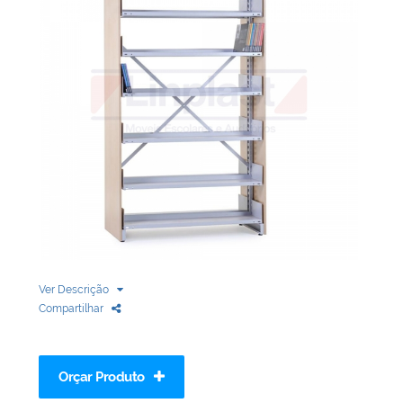
Biblioteca
Armários em Aço
Longarinas
Quadro Branco
Linha Wood Prime
Cadeira especial
Ver Descrição
Compartilhar
Orçar Produto