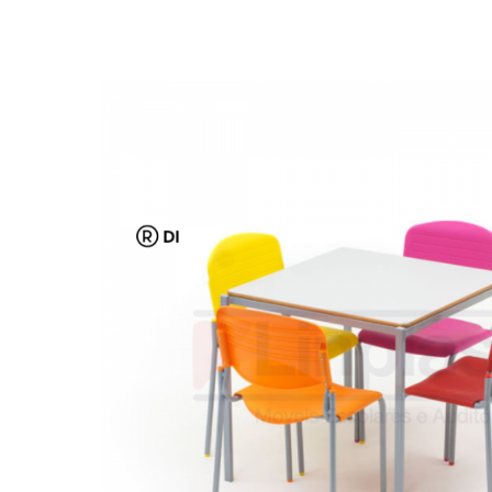
Biblioteca
Armários em Aço
Longarinas
Quadro Branco
Linha Wood Prime
Cadeira especial