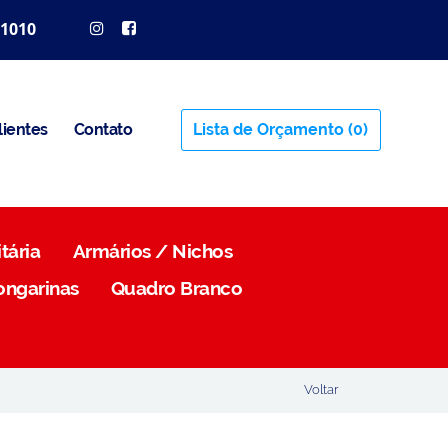
 1010
lientes
Contato
Lista de Orçamento
(0)
tária
Armários / Nichos
ongarinas
Quadro Branco
Voltar