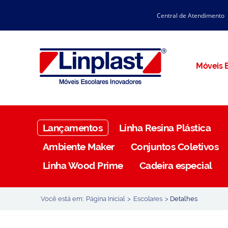
Central de Atendimento
CATÁLOGO LINPLAST 2025
INÍCIO
SOBRE A EMPRESA
Linha Resina Plástica
Móveis E
Maternal
Infantil
Juvenil
Lançamentos
Linha Resina Plástica
Adulto
Ambiente Maker
Conjuntos Coletivos
Universitária
Linha Wood Prime
Cadeira especial
Armários / Nichos
Ambiente Maker
Você está em:
Página Inicial
>
Escolares
>
Detalhes
Conjuntos Coletivos
Refeitório