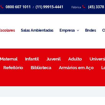
0800 607 1011
(11) 99915-4441
(45) 3378
/
Fábrica
scolares
Salas Ambientadas
Empresa
Bndes
C
Maternal
Infantil
Juvenil
Adulto
Universi
Refeitório
Biblioteca
Armários em Aço
L