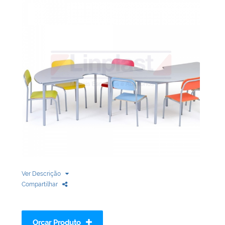
Biblioteca
Armários em Aço
Longarinas
Quadro Branco
Linha Wood Prime
Cadeira especial
Ver Descrição
Compartilhar
Orçar Produto