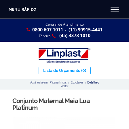
MENU RÁPIDO
CATÁLOGO LINPLAST 2025
INÍCIO
Central de Atendimento
0800 607 1011
(11) 99915-4441
SOBRE A EMPRESA
/
Linha Resina Plástica
(45) 3378 1010
Fábrica
Maternal
Infantil
Juvenil
Lista de Orçamento
(0)
Adulto
Você está em:
Página Inicial
>
Escolares
>
Detalhes
Universitária
Voltar
Armários / Nichos
Conjunto Maternal Meia Lua
Ambiente Maker
Platinum
Conjuntos Coletivos
Refeitório