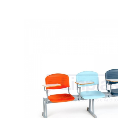
Biblioteca
Armários em Aço
Longarinas
Quadro Branco
Linha Wood Prime
Cadeira especial