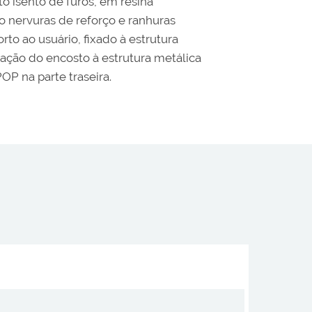
o isento de furos, em resina
o nervuras de reforço e ranhuras
o ao usuário, fixado à estrutura
xação do encosto à estrutura metálica
OP na parte traseira.