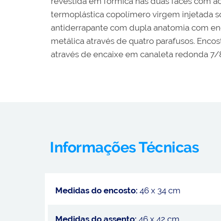
revestida em fórmica nas duas faces com ac
termoplástica copolímero virgem injetada s
antiderrapante com dupla anatomia com encai
metálica através de quatro parafusos. Encos
através de encaixe em canaleta redonda 7/8”
Informações Técnicas
Medidas do encosto:
46 x 34 cm
Medidas do assento:
46 x 42 cm