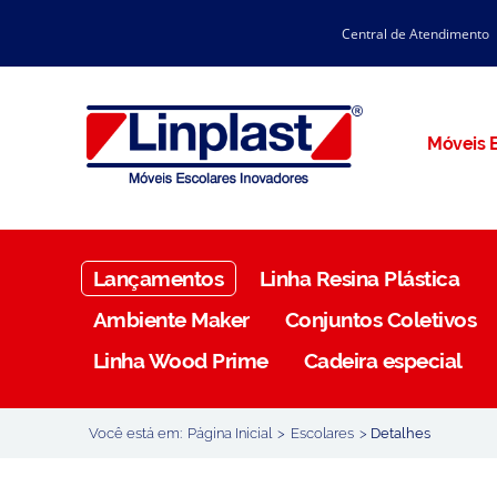
Central de Atendimento
CATÁLOGO LINPLAST 2025
INÍCIO
SOBRE A EMPRESA
Linha Resina Plástica
Móveis E
Maternal
Infantil
Juvenil
Lançamentos
Linha Resina Plástica
Adulto
Ambiente Maker
Conjuntos Coletivos
Universitária
Linha Wood Prime
Cadeira especial
Armários / Nichos
Ambiente Maker
Você está em:
Página Inicial
>
Escolares
>
Detalhes
Conjuntos Coletivos
Refeitório