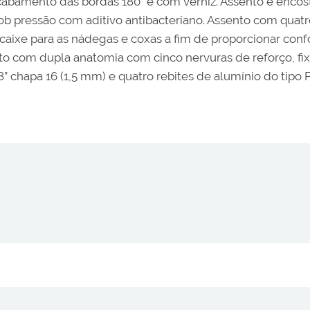
abamento das bordas 180° e com verniz. Assento e encost
ob pressão com aditivo antibacteriano. Assento com quatr
xe para as nádegas e coxas a fim de proporcionar confort
to com dupla anatomia com cinco nervuras de reforço, fi
 chapa 16 (1,5 mm) e quatro rebites de alumínio do tipo P