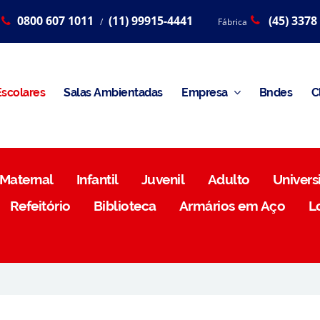
0800 607 1011
(11) 99915-4441
(45) 3378
/
Fábrica
scolares
Salas Ambientadas
Empresa
Bndes
C
Maternal
Infantil
Juvenil
Adulto
Universi
Refeitório
Biblioteca
Armários em Aço
L