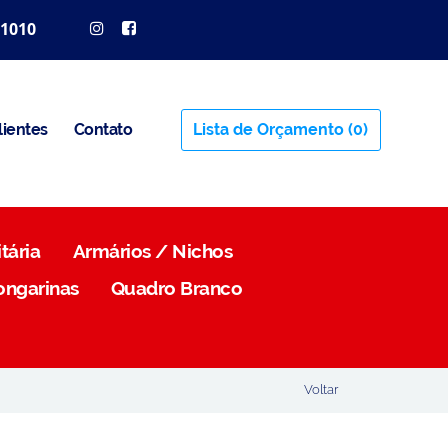
 1010
lientes
Contato
Lista de Orçamento
(0)
tária
Armários / Nichos
ongarinas
Quadro Branco
Voltar