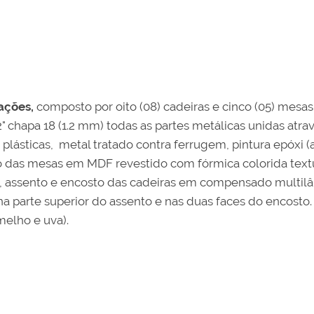
ações,
composto por oito (08) cadeiras e cinco (05) mesas
" chapa 18 (1.2 mm) todas as partes metálicas unidas atra
sticas, metal tratado contra ferrugem, pintura epóxi (a 
o das mesas em MDF revestido com fórmica colorida tex
a, assento e encosto das cadeiras em compensado mult
a parte superior do assento e nas duas faces do encosto. 
melho e uva).