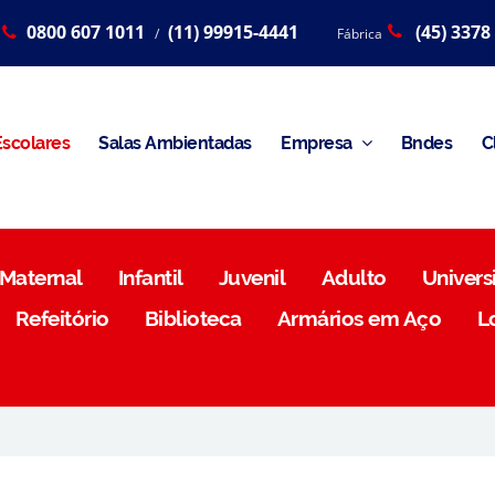
0800 607 1011
(11) 99915-4441
(45) 3378
/
Fábrica
scolares
Salas Ambientadas
Empresa
Bndes
C
Maternal
Infantil
Juvenil
Adulto
Universi
Refeitório
Biblioteca
Armários em Aço
L