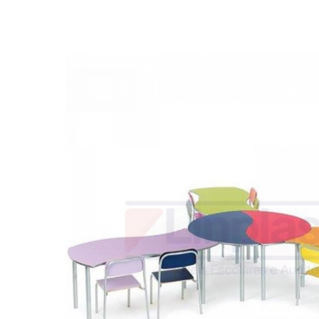
Biblioteca
Armários em Aço
Longarinas
Quadro Branco
Linha Wood Prime
Cadeira especial