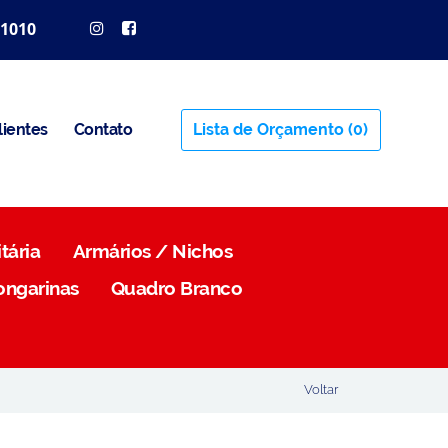
 1010
lientes
Contato
Lista de Orçamento
(0)
tária
Armários / Nichos
ongarinas
Quadro Branco
Voltar