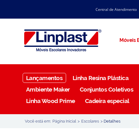
Central de Atendimento
CATÁLOGO LINPLAST 2025
INÍCIO
SOBRE A EMPRESA
Linha Resina Plástica
Móveis E
Maternal
Infantil
Juvenil
Lançamentos
Linha Resina Plástica
Adulto
Ambiente Maker
Conjuntos Coletivos
Universitária
Linha Wood Prime
Cadeira especial
Armários / Nichos
Ambiente Maker
Você está em:
Página Inicial
>
Escolares
>
Detalhes
Conjuntos Coletivos
Refeitório