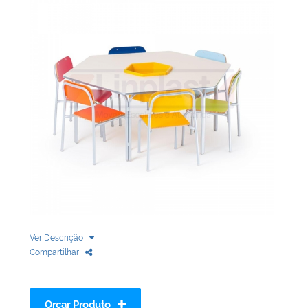
Biblioteca
Armários em Aço
Longarinas
Quadro Branco
Linha Wood Prime
Cadeira especial
Ver Descrição
Compartilhar
Orçar Produto