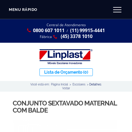
MENU RÁPIDO
CATÁLOGO LINPLAST 2025
INÍCIO
Central de Atendimento
0800 607 1011
(11) 99915-4441
SOBRE A EMPRESA
/
Linha Resina Plástica
(45) 3378 1010
Fábrica
Maternal
Infantil
Juvenil
Lista de Orçamento
(0)
Adulto
Você está em:
Página Inicial
>
Escolares
>
Detalhes
Universitária
Voltar
Armários / Nichos
CONJUNTO SEXTAVADO MATERNAL
Ambiente Maker
COM BALDE
Conjuntos Coletivos
Refeitório