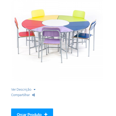
Biblioteca
Armários em Aço
Longarinas
Quadro Branco
Linha Wood Prime
Cadeira especial
Ver Descrição
Compartilhar
Orçar Produto