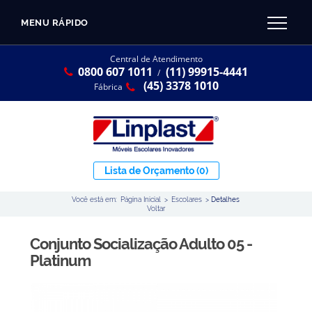
MENU RÁPIDO
CATÁLOGO LINPLAST 2025
INÍCIO
Central de Atendimento
0800 607 1011
(11) 99915-4441
SOBRE A EMPRESA
/
Linha Resina Plástica
(45) 3378 1010
Fábrica
Maternal
Infantil
Juvenil
Lista de Orçamento
(0)
Adulto
Você está em:
Página Inicial
>
Escolares
>
Detalhes
Universitária
Voltar
Armários / Nichos
Conjunto Socialização Adulto 05 -
Ambiente Maker
Platinum
Conjuntos Coletivos
Refeitório