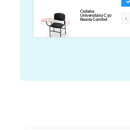
Biblioteca
Carteira
Universitária C 50
Armários em Aço
Resina Comfort
Longarinas
Quadro Branco
Linha Wood Prime
Cadeira especial