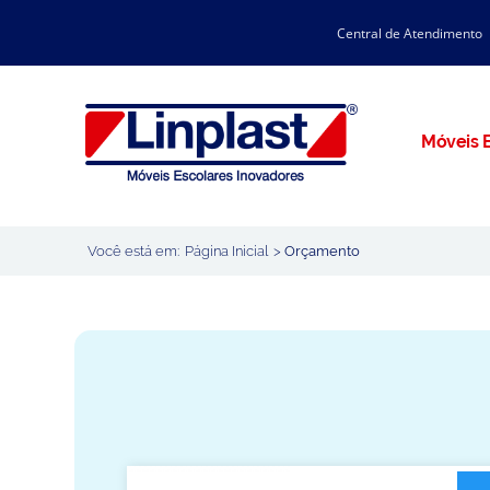
Central de Atendimento
CATÁLOGO LINPLAST 2025
INÍCIO
SOBRE A EMPRESA
Linha Resina Plástica
Móveis E
Maternal
Infantil
Juvenil
Você está em:
Página Inicial
>
Orçamento
Adulto
Universitária
Armários / Nichos
Ambiente Maker
Conjuntos Coletivos
Refeitório