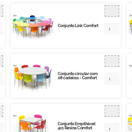
Conjunto Link Comfort
Conjunto circular com
08 cadeiras - Comfort
Conjunto Empilhável
4x1 Resina Comfort