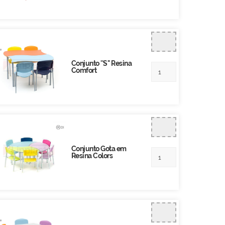
Conjunto ''S'' Resina
Comfort
Conjunto Gota em
Resina Colors