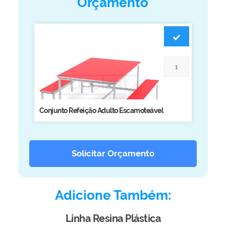
Orçamento
Biblioteca
Armários em Aço
Longarinas
Quadro Branco
Linha Wood Prime
Cadeira especial
Conjunto Refeição Adulto Escamoteável
Solicitar Orçamento
Adicione Também:
Linha Resina Plástica