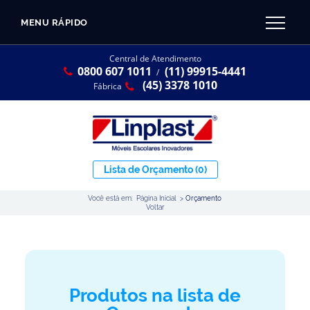
MENU RÁPIDO
CATÁLOGO LINPLAST 2025
INÍCIO
Central de Atendimento
0800 607 1011
(11) 99915-4441
SOBRE A EMPRESA
/
Linha Resina Plástica
(45) 3378 1010
Fábrica
Maternal
Infantil
Juvenil
Lista de Orçamento
(0)
Adulto
Você está em:
Página Inicial
>
Orçamento
Universitária
Voltar
Armários / Nichos
Ambiente Maker
Conjuntos Coletivos
Produtos na lista de
Refeitório