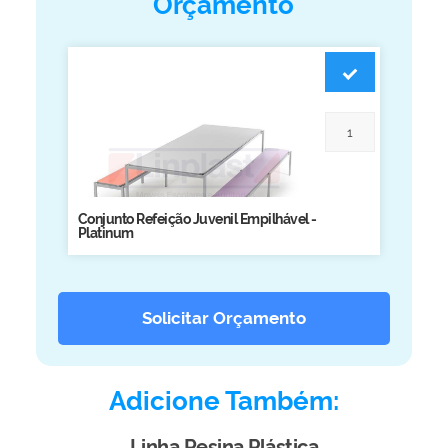
Orçamento
Biblioteca
Armários em Aço
Longarinas
Quadro Branco
Linha Wood Prime
Cadeira especial
Conjunto Refeição Juvenil Empilhável -
Platinum
Solicitar Orçamento
Adicione Também:
Linha Resina Plástica