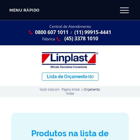
MENU RÁPIDO
CATÁLOGO LINPLAST 2025
INÍCIO
Central de Atendimento
0800 607 1011
(11) 99915-4441
SOBRE A EMPRESA
/
Linha Resina Plástica
(45) 3378 1010
Fábrica
Maternal
Infantil
Juvenil
Lista de Orçamento
(0)
Adulto
Você está em:
Página Inicial
>
Orçamento
Universitária
Voltar
Armários / Nichos
Ambiente Maker
Conjuntos Coletivos
Produtos na lista de
Refeitório