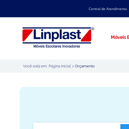
Central de Atendimento
CATÁLOGO LINPLAST 2025
INÍCIO
SOBRE A EMPRESA
Linha Resina Plástica
Móveis E
Maternal
Infantil
Juvenil
Você está em:
Página Inicial
>
Orçamento
Adulto
Universitária
Armários / Nichos
Ambiente Maker
Conjuntos Coletivos
Refeitório