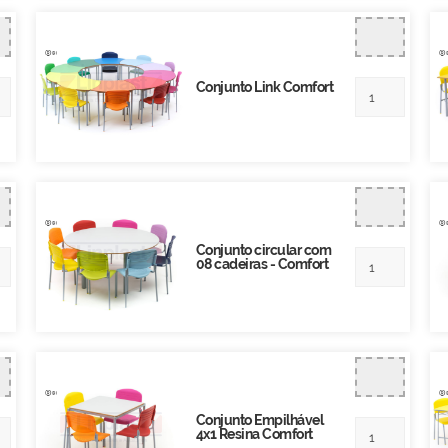
Conjunto Link Comfort
Conjunto circular com
08 cadeiras - Comfort
Conjunto Empilhável
4x1 Resina Comfort