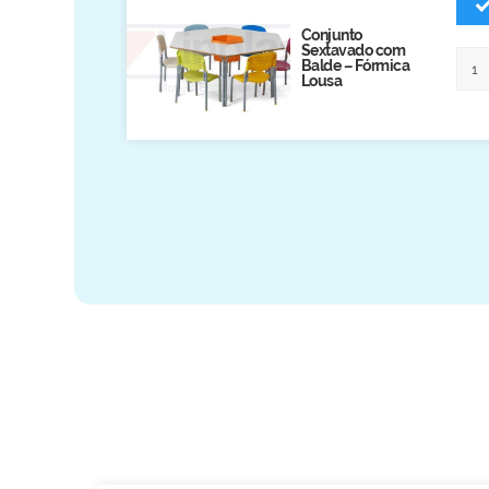
Biblioteca
Conjunto
Sextavado com
Armários em Aço
Balde – Fórmica
Lousa
Longarinas
Quadro Branco
Linha Wood Prime
Cadeira especial