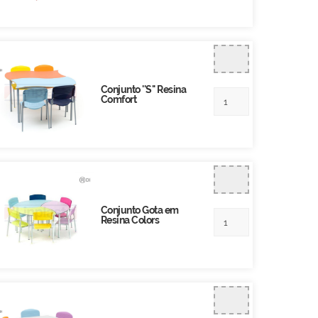
Conjunto ''S'' Resina
Comfort
Conjunto Gota em
Resina Colors