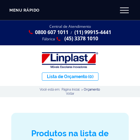
MENU RÁPIDO
CATÁLOGO LINPLAST 2025
INÍCIO
Central de Atendimento
0800 607 1011
(11) 99915-4441
SOBRE A EMPRESA
/
Linha Resina Plástica
(45) 3378 1010
Fábrica
Maternal
Infantil
Juvenil
Lista de Orçamento
(0)
Adulto
Você está em:
Página Inicial
>
Orçamento
Universitária
Voltar
Armários / Nichos
Ambiente Maker
Conjuntos Coletivos
Produtos na lista de
Refeitório