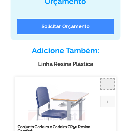
Orçamento
Biblioteca
Armários em Aço
Solicitar Orçamento
Longarinas
Quadro Branco
Linha Wood Prime
Adicione Também:
Cadeira especial
Linha Resina Plástica
Conjunto Carteira e Cadeira CR50 Resina