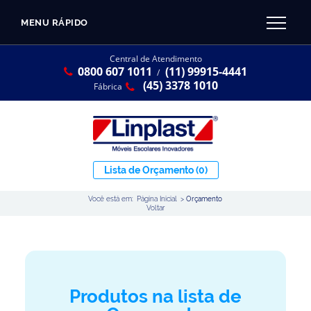
MENU RÁPIDO
CATÁLOGO LINPLAST 2025
INÍCIO
Central de Atendimento
0800 607 1011
(11) 99915-4441
SOBRE A EMPRESA
/
Linha Resina Plástica
(45) 3378 1010
Fábrica
Maternal
Infantil
Juvenil
Lista de Orçamento
(0)
Adulto
Você está em:
Página Inicial
>
Orçamento
Universitária
Voltar
Armários / Nichos
Ambiente Maker
Conjuntos Coletivos
Produtos na lista de
Refeitório