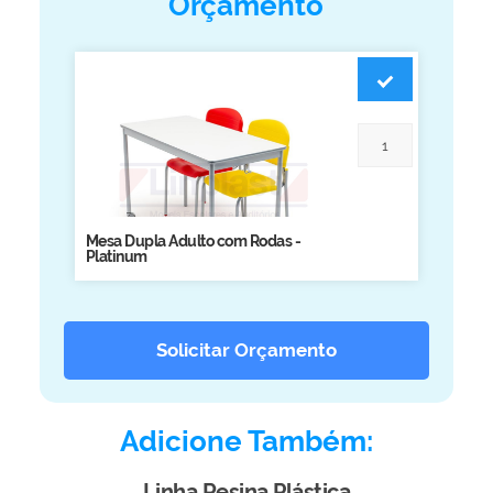
Orçamento
Biblioteca
Armários em Aço
Longarinas
Quadro Branco
Linha Wood Prime
Cadeira especial
Mesa Dupla Adulto com Rodas -
Platinum
Solicitar Orçamento
Adicione Também:
Linha Resina Plástica