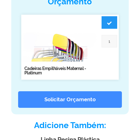
Orçamento
Biblioteca
Armários em Aço
Longarinas
Quadro Branco
Linha Wood Prime
Cadeira especial
Cadeiras Empilháveis Maternal -
Platinum
Solicitar Orçamento
Adicione Também:
Linha Resina Plástica