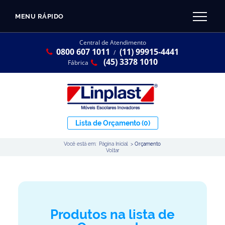
MENU RÁPIDO
CATÁLOGO LINPLAST 2025
INÍCIO
Central de Atendimento
0800 607 1011
(11) 99915-4441
SOBRE A EMPRESA
/
Linha Resina Plástica
(45) 3378 1010
Fábrica
Maternal
Infantil
Juvenil
Lista de Orçamento
(0)
Adulto
Você está em:
Página Inicial
>
Orçamento
Universitária
Voltar
Armários / Nichos
Ambiente Maker
Conjuntos Coletivos
Produtos na lista de
Refeitório