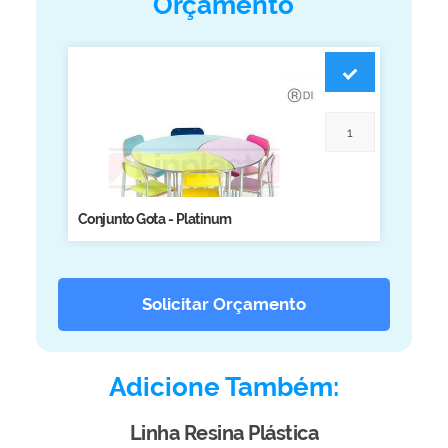
Orçamento
Biblioteca
Armários em Aço
Longarinas
Quadro Branco
Linha Wood Prime
Cadeira especial
Conjunto Gota - Platinum
Solicitar Orçamento
Adicione Também:
Linha Resina Plástica