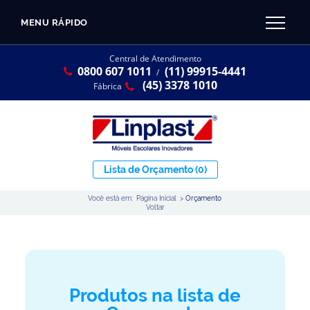
MENU RÁPIDO
CATÁLOGO LINPLAST 2025
INÍCIO
Central de Atendimento
0800 607 1011
(11) 99915-4441
SOBRE A EMPRESA
/
Linha Resina Plástica
(45) 3378 1010
Fábrica
Maternal
Infantil
Juvenil
Lista de Orçamento
(0)
Adulto
Você está em:
Página Inicial
>
Orçamento
Universitária
Voltar
Armários / Nichos
Ambiente Maker
Conjuntos Coletivos
Produtos na lista de
Refeitório