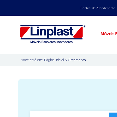
Central de Atendimento
CATÁLOGO LINPLAST 2025
INÍCIO
SOBRE A EMPRESA
Linha Resina Plástica
Móveis E
Maternal
Infantil
Juvenil
Você está em:
Página Inicial
>
Orçamento
Adulto
Universitária
Armários / Nichos
Ambiente Maker
Conjuntos Coletivos
Refeitório