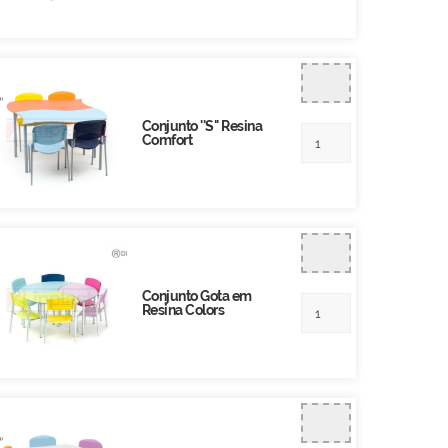
Conjunto ''S'' Resina
Comfort
Conjunto Gota em
Resina Colors