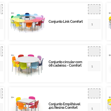
Conjunto Link Comfort
Conjunto circular com
08 cadeiras - Comfort
Conjunto Empilhável
4x1 Resina Comfort