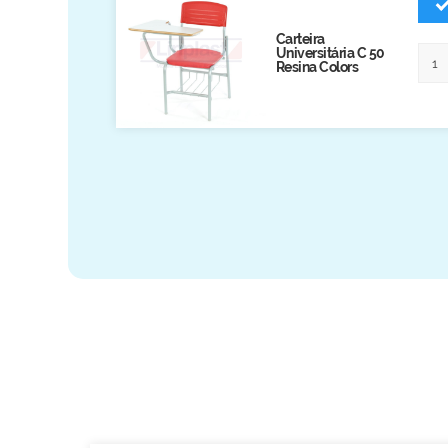
Biblioteca
Carteira
Universitária C 50
Armários em Aço
Resina Colors
Longarinas
Quadro Branco
Linha Wood Prime
Cadeira especial