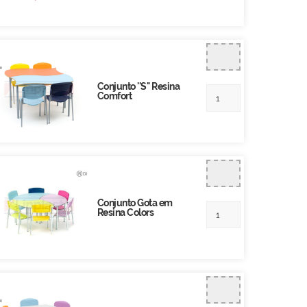
Conjunto ''S'' Resina
Comfort
Conjunto Gota em
Resina Colors