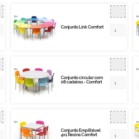
Conjunto Link Comfort
Conjunto circular com
08 cadeiras - Comfort
Conjunto Empilhável
4x1 Resina Comfort