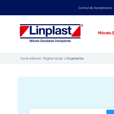
Central de Atendimento
CATÁLOGO LINPLAST 2025
INÍCIO
SOBRE A EMPRESA
Linha Resina Plástica
Móveis E
Maternal
Infantil
Juvenil
Você está em:
Página Inicial
>
Orçamento
Adulto
Universitária
Armários / Nichos
Ambiente Maker
Conjuntos Coletivos
Refeitório