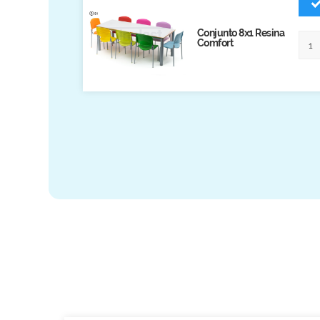
Biblioteca
Conjunto 8x1 Resina
Armários em Aço
Comfort
Longarinas
Quadro Branco
Linha Wood Prime
Cadeira especial