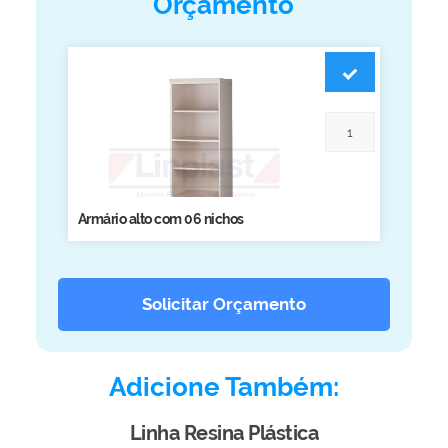
Orçamento
Biblioteca
Armários em Aço
Longarinas
Quadro Branco
Linha Wood Prime
Cadeira especial
Armário alto com 06 nichos
Solicitar Orçamento
Adicione Também:
Linha Resina Plástica