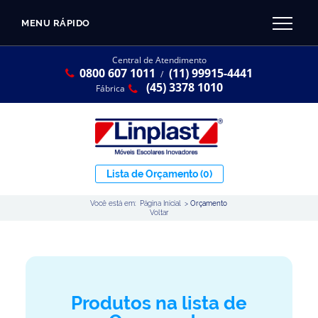
MENU RÁPIDO
CATÁLOGO LINPLAST 2025
INÍCIO
Central de Atendimento
0800 607 1011
(11) 99915-4441
SOBRE A EMPRESA
/
Linha Resina Plástica
(45) 3378 1010
Fábrica
Maternal
Infantil
Juvenil
Lista de Orçamento
(0)
Adulto
Você está em:
Página Inicial
>
Orçamento
Universitária
Voltar
Armários / Nichos
Ambiente Maker
Conjuntos Coletivos
Produtos na lista de
Refeitório