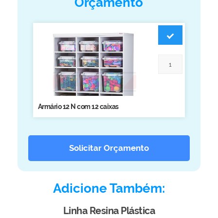
Orçamento
Biblioteca
Armários em Aço
Longarinas
Quadro Branco
Linha Wood Prime
Cadeira especial
Armário 12 N com 12 caixas
Solicitar Orçamento
Adicione Também:
Linha Resina Plástica