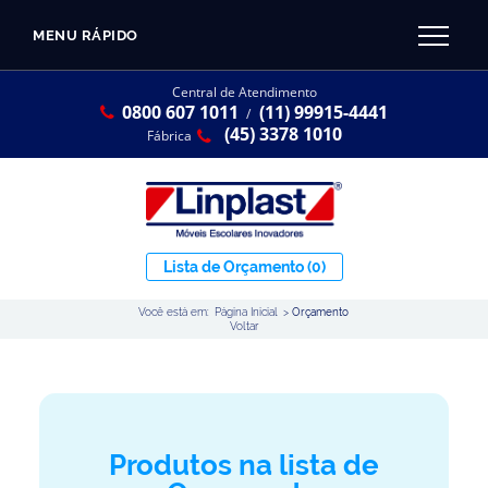
MENU RÁPIDO
CATÁLOGO LINPLAST 2025
INÍCIO
Central de Atendimento
0800 607 1011
(11) 99915-4441
SOBRE A EMPRESA
/
Linha Resina Plástica
(45) 3378 1010
Fábrica
Maternal
Infantil
Juvenil
Lista de Orçamento
(0)
Adulto
Você está em:
Página Inicial
>
Orçamento
Universitária
Voltar
Armários / Nichos
Ambiente Maker
Conjuntos Coletivos
Produtos na lista de
Refeitório