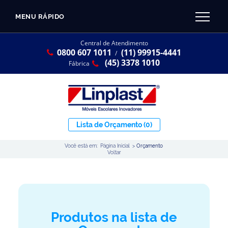
MENU RÁPIDO
CATÁLOGO LINPLAST 2025
INÍCIO
Central de Atendimento
0800 607 1011
(11) 99915-4441
SOBRE A EMPRESA
/
Linha Resina Plástica
(45) 3378 1010
Fábrica
Maternal
Infantil
Juvenil
Lista de Orçamento
(0)
Adulto
Você está em:
Página Inicial
>
Orçamento
Universitária
Voltar
Armários / Nichos
Ambiente Maker
Conjuntos Coletivos
Produtos na lista de
Refeitório