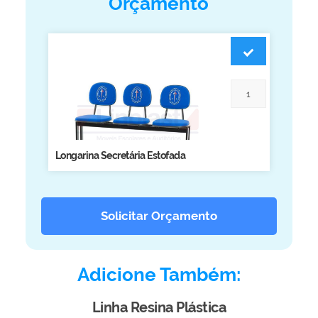
Orçamento
Biblioteca
Armários em Aço
Longarinas
Quadro Branco
Linha Wood Prime
Cadeira especial
Longarina Secretária Estofada
Solicitar Orçamento
Adicione Também:
Linha Resina Plástica